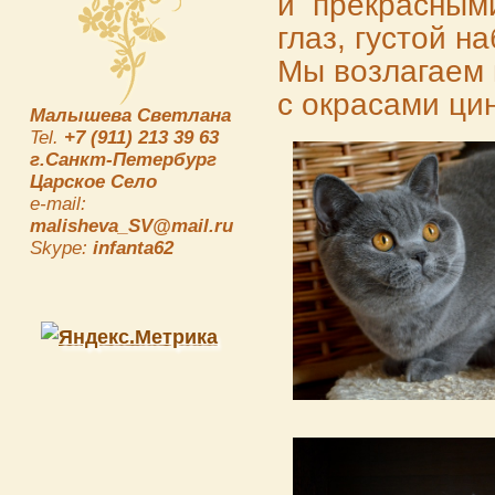
и прекрасными
глаз, густой 
Мы возлагаем 
с окрасами ци
Малышева Светлана
Tel.
+7 (911) 213 39 63
г.Санкт-Петербург
Царское Село
e-mail:
malisheva_SV@mail.ru
Skype:
infanta62