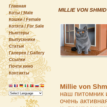
Главная
MILLIE VON SHMID
Коты / Male
Кошки / Female
Котята / For Sale
Ньютеры
Выпускники
Статьи
Галерея / Gallery
Ссылки
Почти кино
Контакты
Millie von Shm
наш питомник 
очень активна