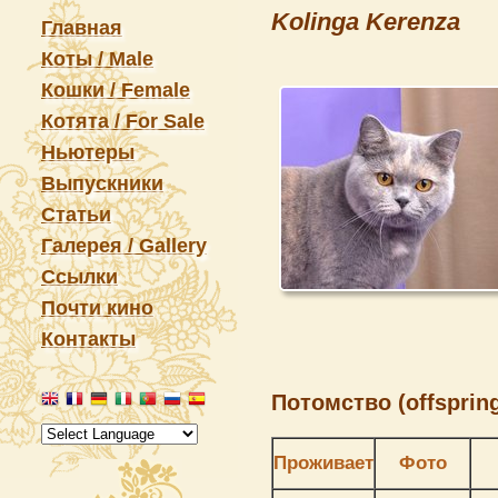
Kolinga Kerenza
Главная
Коты / Male
Кошки / Female
Котята / For Sale
Ньютеры
Выпускники
Статьи
Галерея / Gallery
Ссылки
Почти кино
Контакты
Потомство (offspring
Проживает
Фото