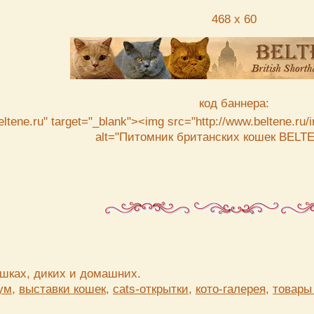
468 х 60
код баннера:
eltene.ru" target="_blank"><img src="http://www.beltene.ru
alt="Питомник британских кошек BELTE
ошках, диких и домашних.
ум,
выставки кошек,
cats-открытки,
кото-галерея,
товары