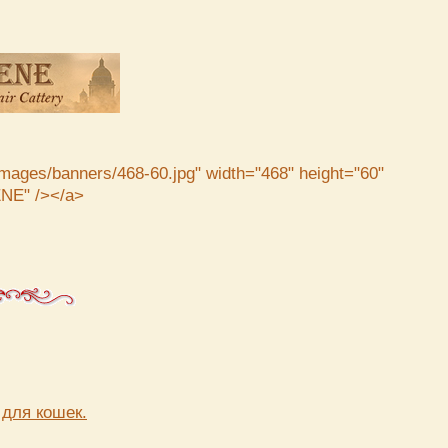
/images/banners/468-60.jpg" width="468" height="60"
NE" /></a>
 для кошек.