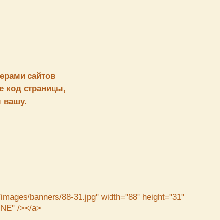
ерами сайтов
е код страницы,
 вашу.
u/images/banners/88-31.jpg" width="88" height="31"
NE" /></a>