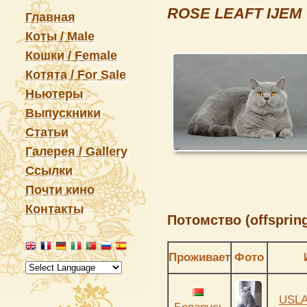
ROSE LEAFT IJEM
Главная
Коты / Male
Кошки / Female
Котята / For Sale
Ньютеры
Выпускники
Статьи
Галерея / Gallery
Ссылки
Почти кино
Контакты
Потомство (offspring
Проживает
Фото
USL