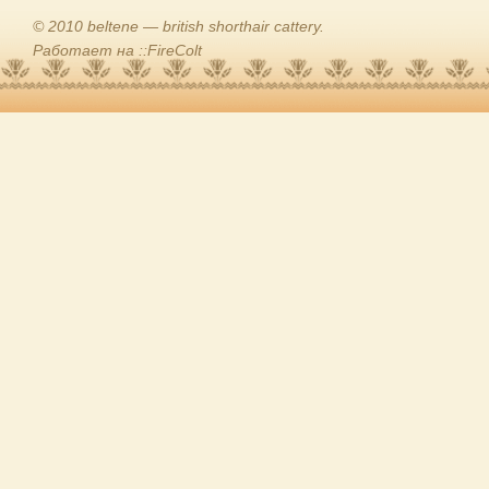
© 2010 beltene — british shorthair cattery.
Работает на ::FireColt