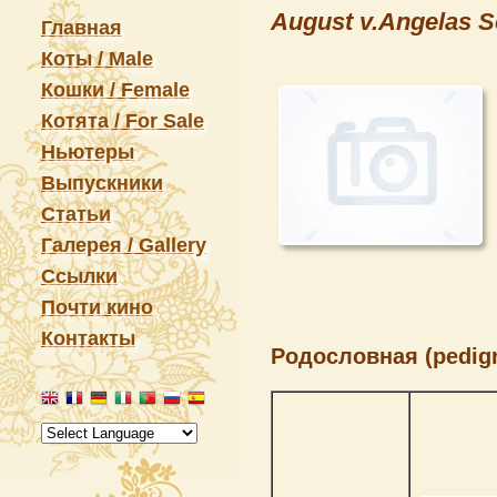
August v.Angelas 
Главная
Коты / Male
Кошки / Female
Котята / For Sale
Ньютеры
Выпускники
Статьи
Галерея / Gallery
Ссылки
Почти кино
Контакты
Родословная (pedigr