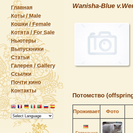
Wanisha-Blue v.We
Главная
Коты / Male
Кошки / Female
Котята / For Sale
Ньютеры
Выпускники
Статьи
Галерея / Gallery
Ссылки
Почти кино
Контакты
Потомство (offspring
Проживает
Фото