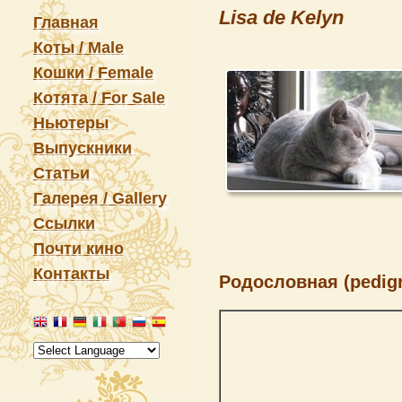
Lisa de Kelyn
Главная
Коты / Male
Кошки / Female
Котята / For Sale
Ньютеры
Выпускники
Статьи
Галерея / Gallery
Ссылки
Почти кино
Контакты
Родословная (pedigr