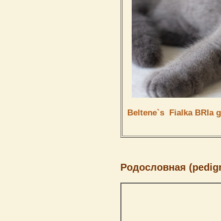
Beltene`s
Fialka
BRIa g
Родословная (pedigr