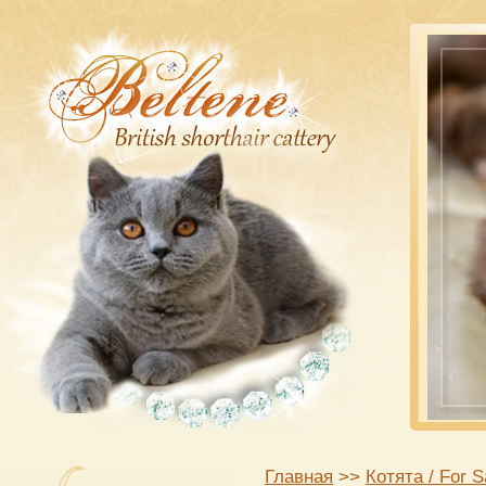
Главная
>>
Котята / For S