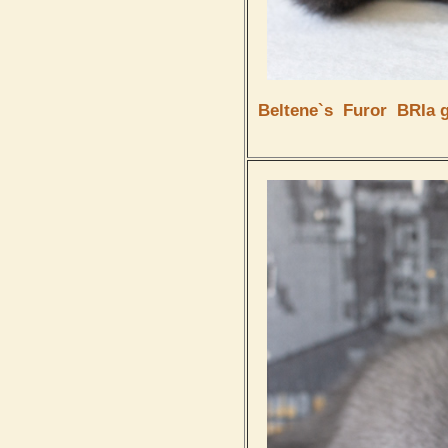
Beltene`s
Furor
BRIa g