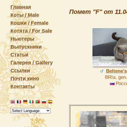
Главная
Помет "F" от 11.0
Коты / Male
Кошки / Female
Котята / For Sale
Ньютеры
Выпускники
Статьи
Галерея / Gallery
Ссылки
Beltene'
BRIa, gen.
Почти кино
Росс
Контакты