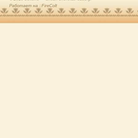
Работает на ::FireColt