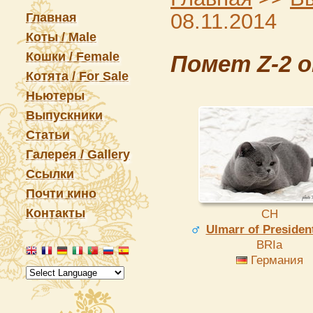
08.11.2014
Главная
Коты / Male
Кошки / Female
Помет Z-2 о
Котята / For Sale
Ньютеры
Выпускники
Статьи
Галерея / Gallery
Ссылки
Почти кино
Контакты
CH
Ulmarr of Presiden
BRIa
Германия