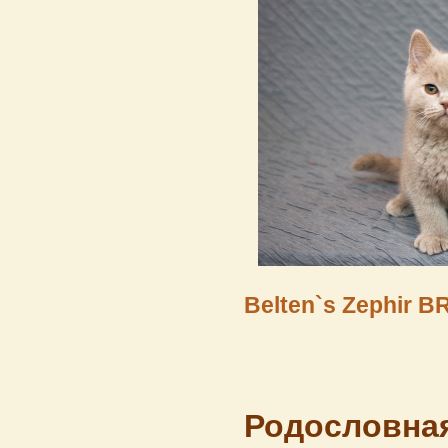
Belten`s Zephir B
Родословная 