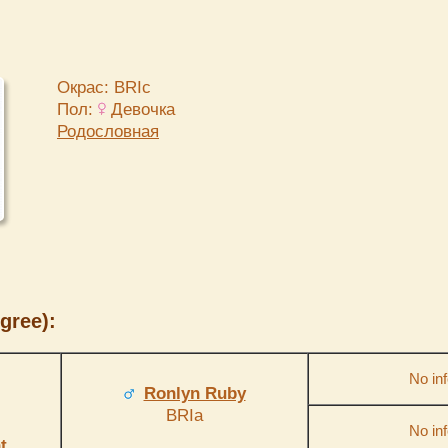
Окрас: BRIc
Пол:
Девочка
Родословная
gree):
No inf
Ronlyn Ruby
BRIa
No inf
t