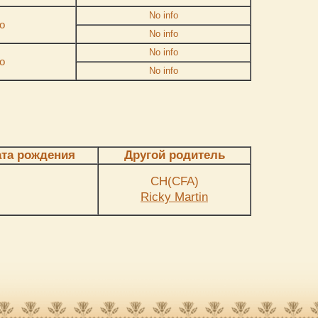
No info
o
No info
No info
o
No info
ата рождения
Другой родитель
СH(CFA)
Ricky Martin