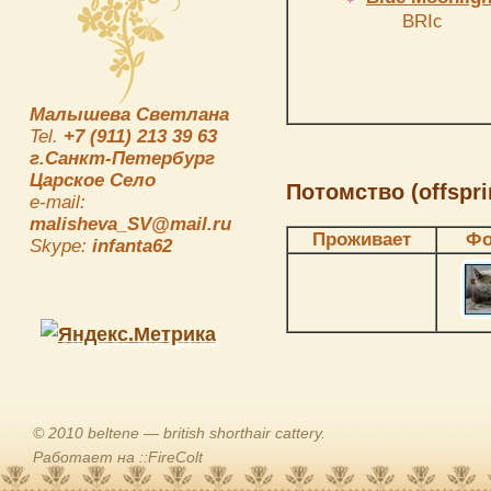
BRIc
Малышева Светлана
Tel.
+7 (911) 213 39 63
г.Санкт-Петербург
Царское Село
Потомство (offspri
e-mail:
malisheva_SV@mail.ru
Проживает
Фо
Skype:
infanta62
© 2010 beltene — british shorthair cattery.
Работает на ::FireColt