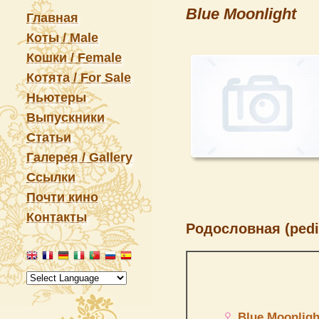
Blue Moonlight
Главная
Коты / Male
Кошки / Female
Котята / For Sale
Ньютеры
Выпускники
Статьи
Галерея / Gallery
Ссылки
Почти кино
Контакты
Родословная (pedi
Blue Moonligh