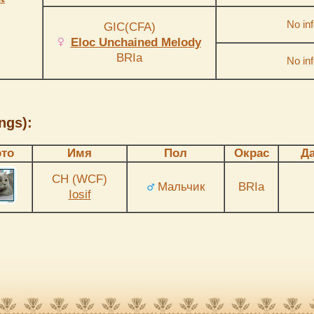
No inf
GIC(CFA)
Eloc Unchained Melody
BRIa
No inf
ngs):
то
Имя
Пол
Окрас
Д
CH (WCF)
Мальчик
BRIa
Iosif