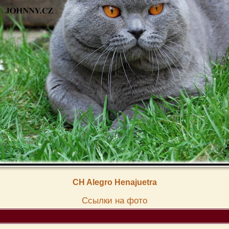
CH Alegro Henajuetra
Cсылки на фото