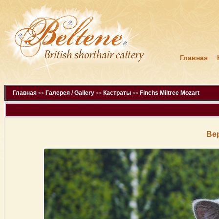
Главная
Главная
Галерея / Gallery
Кастраты
Finchs Miltree Mozart
>>
>>
>>
Ве