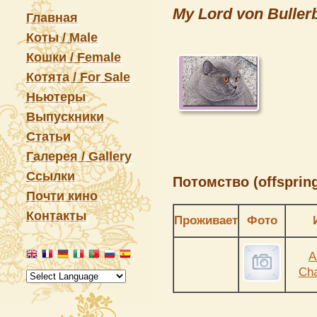
My Lord von Buller
Главная
Коты / Male
Кошки / Female
Котята / For Sale
Ньютеры
Выпускники
Статьи
Галерея / Gallery
Ссылки
Потомство (offspring
Почти кино
Контакты
Проживает
Фото
A
Cha